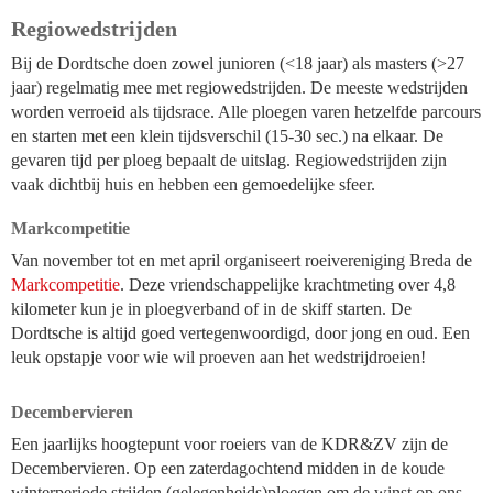
Regiowedstrijden
Bij de Dordtsche doen zowel junioren (<18 jaar) als masters (>27
jaar) regelmatig mee met regiowedstrijden. De meeste wedstrijden
worden verroeid als tijdsrace. Alle ploegen varen hetzelfde parcours
en starten met een klein tijdsverschil (15-30 sec.) na elkaar. De
gevaren tijd per ploeg bepaalt de uitslag. Regiowedstrijden zijn
vaak dichtbij huis en hebben een gemoedelijke sfeer.
Markcompetitie
Van november tot en met april organiseert roeivereniging Breda de
Markcompetitie
. Deze vriendschappelijke krachtmeting over 4,8
kilometer kun je in ploegverband of in de skiff starten. De
Dordtsche is altijd goed vertegenwoordigd, door jong en oud. Een
leuk opstapje voor wie wil proeven aan het wedstrijdroeien!
Decembervieren
Een jaarlijks hoogtepunt voor roeiers van de KDR&ZV zijn de
Decembervieren. Op een zaterdagochtend midden in de koude
winterperiode strijden (gelegenheids)ploegen om de winst op ons