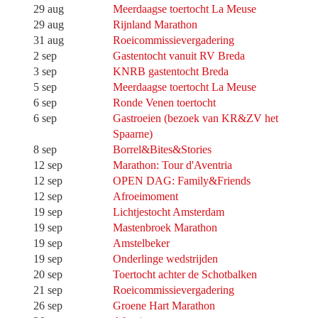
29 aug
Meerdaagse toertocht La Meuse
29 aug
Rijnland Marathon
31 aug
Roeicommissievergadering
2 sep
Gastentocht vanuit RV Breda
3 sep
KNRB gastentocht Breda
5 sep
Meerdaagse toertocht La Meuse
6 sep
Ronde Venen toertocht
6 sep
Gastroeien (bezoek van KR&ZV het
Spaarne)
8 sep
Borrel&Bites&Stories
12 sep
Marathon: Tour d'Aventria
12 sep
OPEN DAG: Family&Friends
12 sep
Afroeimoment
19 sep
Lichtjestocht Amsterdam
19 sep
Mastenbroek Marathon
19 sep
Amstelbeker
19 sep
Onderlinge wedstrijden
20 sep
Toertocht achter de Schotbalken
21 sep
Roeicommissievergadering
26 sep
Groene Hart Marathon