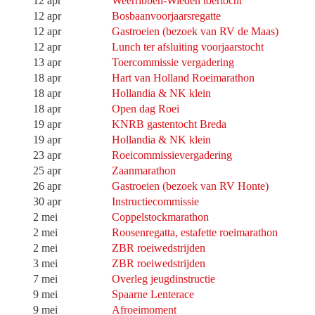
12 apr
Weerribben-Wieden toertocht
12 apr
Bosbaanvoorjaarsregatte
12 apr
Gastroeien (bezoek van RV de Maas)
12 apr
Lunch ter afsluiting voorjaarstocht
13 apr
Toercommissie vergadering
18 apr
Hart van Holland Roeimarathon
18 apr
Hollandia & NK klein
18 apr
Open dag Roei
19 apr
KNRB gastentocht Breda
19 apr
Hollandia & NK klein
23 apr
Roeicommissievergadering
25 apr
Zaanmarathon
26 apr
Gastroeien (bezoek van RV Honte)
30 apr
Instructiecommissie
2 mei
Coppelstockmarathon
2 mei
Roosenregatta, estafette roeimarathon
2 mei
ZBR roeiwedstrijden
3 mei
ZBR roeiwedstrijden
7 mei
Overleg jeugdinstructie
9 mei
Spaarne Lenterace
9 mei
Afroeimoment