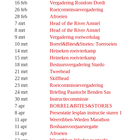
16 feb
Vergadering Rondom Dordt
26 feb
Roeicommissievergadering
28 feb
Afroeien
7 mrt
Head of the River Amstel
8 mrt
Head of the River Amstel
9 mrt
Vergadering roeiwerkdag
10 mrt
Borrel&Bites&Stories: Toerroeien
14 mrt
Heineken roeivierkamp
15 mrt
Heineken roeivierkamp
18 mrt
Bestuursvergadering Stardo
21 mrt
Tweehead
22 mrt
Skiffhead
23 mrt
Roeicommissievergadering
24 mrt
Briefing Paastocht Benden Sas
30 mrt
Instructiecommissie
7 apr
BORREL&BITES&STORIES
8 apr
Presentatie lesplan instructie sturen 1
11 apr
Weerribben-Wieden Marathon
11 apr
Bosbaanvoorjaarsregatte
11 apr
Afroeien