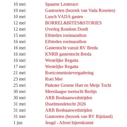
10 mei
Spaarne Lenterace
10 mei
Gastroeien (bezoek van Vada Rooeien)
10 mei
Lunch VADA gasten
12 mei
BORREL&BITES&STORIES
12 mei
Overleg Rondom Dordt
15 mei
Elfsteden roeimarathon
16 mei
Elfsteden roeimarathon
16 mei
Gastentocht vanuit RV Breda
16 mei
KNRB gastentocht Breda
16 mei
Westelijke Regatta
17 mei
Westelijke Regatta
21 mei
Roeicommissievergadering
23 mei
Roei Mee
25 mei
Pinkster Groene Hart en Meije Tocht
30 mei
Meerdaagse toertocht Berlijn
30 mei
ARB Bosbaanwedstrijden
31 mei
IJsselmondetocht 2026
31 mei
ARB Bosbaanwedstrijden
31 mei
Gastroeien (bezoek van RV Rijnland)
1 jun
Jeugd - Afroei bijeenkomst