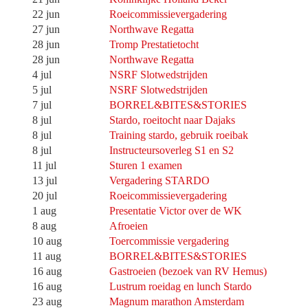
22 jun
Roeicommissievergadering
27 jun
Northwave Regatta
28 jun
Tromp Prestatietocht
28 jun
Northwave Regatta
4 jul
NSRF Slotwedstrijden
5 jul
NSRF Slotwedstrijden
7 jul
BORREL&BITES&STORIES
8 jul
Stardo, roeitocht naar Dajaks
8 jul
Training stardo, gebruik roeibak
8 jul
Instructeursoverleg S1 en S2
11 jul
Sturen 1 examen
13 jul
Vergadering STARDO
20 jul
Roeicommissievergadering
1 aug
Presentatie Victor over de WK
8 aug
Afroeien
10 aug
Toercommissie vergadering
11 aug
BORREL&BITES&STORIES
16 aug
Gastroeien (bezoek van RV Hemus)
16 aug
Lustrum roeidag en lunch Stardo
23 aug
Magnum marathon Amsterdam