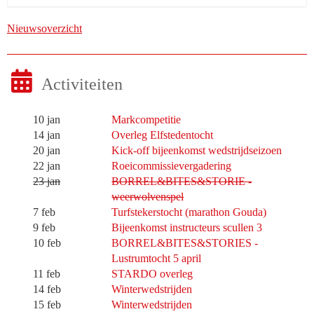
Nieuwsoverzicht
Activiteiten
10 jan
Markcompetitie
14 jan
Overleg Elfstedentocht
20 jan
Kick-off bijeenkomst wedstrijdseizoen
22 jan
Roeicommissievergadering
23 jan
BORREL&BITES&STORIE -
weerwolvenspel
7 feb
Turfstekerstocht (marathon Gouda)
9 feb
Bijeenkomst instructeurs scullen 3
10 feb
BORREL&BITES&STORIES -
Lustrumtocht 5 april
11 feb
STARDO overleg
14 feb
Winterwedstrijden
15 feb
Winterwedstrijden