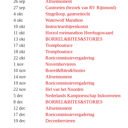
26 sep
Afroeimoment
27 sep
Gastroeien (bezoek van RV Rijnmond)
4 okt
Singelloop, gastroeitocht
4 okt
Waterwolf Marathon
10 okt
Instructeursbijeenkomst
11 okt
Horzol roeimarathon Heerhugowaard
13 okt
BORREL&BITES&STORIES
17 okt
Trompboatrace
18 okt
Trompboatrace
22 okt
Roeicommissievergadering
1 nov
Novembervieren
10 nov
Borrel&Bites&Stories
14 nov
Afroeimoment
19 nov
Roeicommissievergadering
22 nov
Hel van het Noorden
5 dec
Nederlands Kampioenschap Indoorroeien
8 dec
BORREL&BITES&STORIES
12 dec
Afroeimoment
17 dec
Roeicommissievergadering
19 dec
Decembervieren