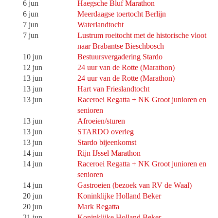
6 jun
Haegsche Bluf Marathon
6 jun
Meerdaagse toertocht Berlijn
7 jun
Waterlandtocht
7 jun
Lustrum roeitocht met de historische vloot
naar Brabantse Bieschbosch
10 jun
Bestuursvergadering Stardo
12 jun
24 uur van de Rotte (Marathon)
13 jun
24 uur van de Rotte (Marathon)
13 jun
Hart van Frieslandtocht
13 jun
Raceroei Regatta + NK Groot junioren en
senioren
13 jun
Afroeien/sturen
13 jun
STARDO overleg
13 jun
Stardo bijeenkomst
14 jun
Rijn IJssel Marathon
14 jun
Raceroei Regatta + NK Groot junioren en
senioren
14 jun
Gastroeien (bezoek van RV de Waal)
20 jun
Koninklijke Holland Beker
20 jun
Mark Regatta
21 jun
Koninklijke Holland Beker